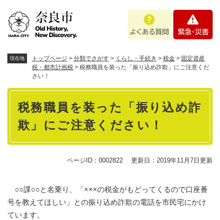
ペ
メニューを飛ばして本文へ
よ
緊
ー
く
急
ジ
あ
・
の
る
災
先
質
害
頭
トップページ
>
分類でさがす
>
くらし・手続き
>
税金
>
固定資産
現在地
問
で
税・都市計画税
>
税務職員を装った「振り込め詐欺」にご注意くだ
さい！
す
。
本
税務職員を装った「振り込め詐
文
欺」にご注意ください！
ページID：0002822
更新日：2019年11月7日更新
○○課○○と名乗り、「×××の税金がもどってくるので口座番
号を教えてほしい」との振り込め詐欺の電話を市民宅にかけ
ています。