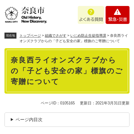
ペ
メニューを飛ばして本文へ
よ
緊
ー
く
急
ジ
あ
・
の
る
災
先
質
害
頭
トップページ
>
組織でさがす
>
いじめ防止生徒指導課
>
奈良西ライ
現在地
問
で
オンズクラブからの「子ども安全の家」標旗のご寄贈について
す
本
。
奈良西ライオンズクラブから
文
の「子ども安全の家」標旗のご
寄贈について
ページID：0105165
更新日：2021年3月31日更新
ページ内目次