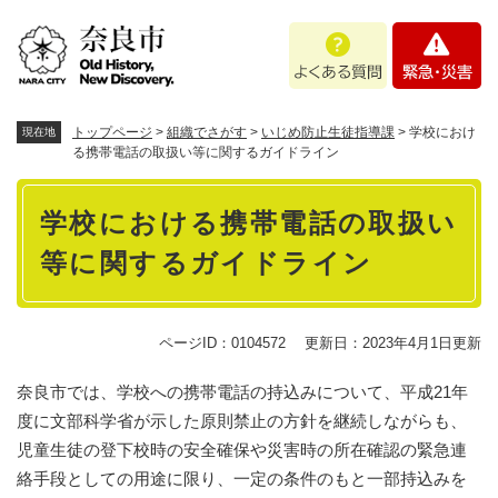
ペ
メニューを飛ばして本文へ
よ
緊
ー
く
急
ジ
あ
・
の
る
災
先
質
害
頭
トップページ
>
組織でさがす
>
いじめ防止生徒指導課
>
学校におけ
現在地
問
で
る携帯電話の取扱い等に関するガイドライン
す
本
。
学校における携帯電話の取扱い
文
等に関するガイドライン
ページID：0104572
更新日：2023年4月1日更新
奈良市では、学校への携帯電話の持込みについて、平成21年
度に文部科学省が示した原則禁止の方針を継続しながらも、
児童生徒の登下校時の安全確保や災害時の所在確認の緊急連
絡手段としての用途に限り、一定の条件のもと一部持込みを