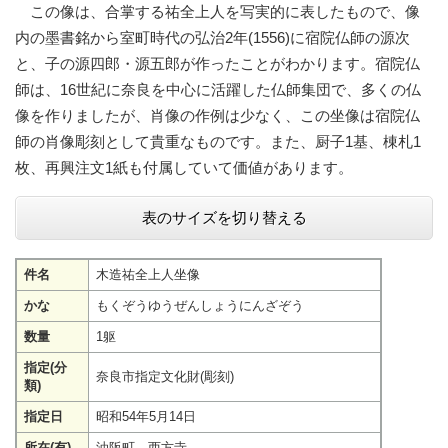
この像は、合掌する祐全上人を写実的に表したもので、像
内の墨書銘から室町時代の弘治2年(1556)に宿院仏師の源次
と、子の源四郎・源五郎が作ったことがわかります。宿院仏
師は、16世紀に奈良を中心に活躍した仏師集団で、多くの仏
像を作りましたが、肖像の作例は少なく、この坐像は宿院仏
師の肖像彫刻として貴重なものです。また、厨子1基、棟札1
枚、再興注文1紙も付属していて価値があります。
表のサイズを切り替える
件名
木造祐全上人坐像
かな
もくぞうゆうぜんしょうにんざぞう
数量
1躯
指定(分
奈良市指定文化財(彫刻)
類)
指定日
昭和54年5月14日
所在(有)
油阪町 西方寺