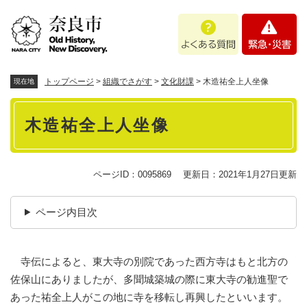
ペ
メニューを飛ばして本文へ
よ
緊
ー
く
急
ジ
あ
・
の
る
災
先
質
害
頭
トップページ
>
組織でさがす
>
文化財課
>
木造祐全上人坐像
現在地
問
で
本
す
木造祐全上人坐像
。
文
ページID：0095869
更新日：2021年1月27日更新
ページ内目次
寺伝によると、東大寺の別院であった西方寺はもと北方の
佐保山にありましたが、多聞城築城の際に東大寺の勧進聖で
あった祐全上人がこの地に寺を移転し再興したといいます。