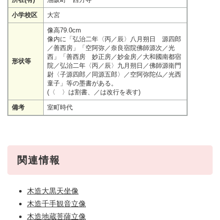
小学校区
大宮
像高79.0cm
像内に「弘治二年〈丙／辰〉八月朔日 源四郎
／善西房」「空阿弥／奈良宿院佛師源次／光
西」「善西房 妙正房／妙金房／大和國南都宿
形状等
院／弘治二年〈丙／辰〉九月朔日／佛師源衛門
尉〈子源四郎／同源五郎〉／空阿弥陀仏／光西
童子」等の墨書がある。
(〈 〉は割書、／は改行を表す)
備考
室町時代
関連情報
木造大黒天坐像
木造千手観音立像
木造地蔵菩薩立像