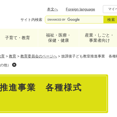
メニューを飛ばして本文へ
本文へ
Foreign language
マイ
サイト内検索
福祉・医療・
産業・しごと・
子育て・教育
保健・健康
事業者向け
教育
>
教育
>
教育委員会のページへ
>
放課後子ども教室推進事業 各種
の他）
推進事業 各種様式