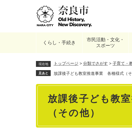
ペ
ー
ジ
の
先
頭
市民活動・文化・
で
くらし・手続き
スポーツ
す
。
トップページ
>
分類でさがす
>
子育て・
現在地
放課後子ども教室推進事業 各種様式（そ
足あと
本
放課後子ども教室
文
（その他）