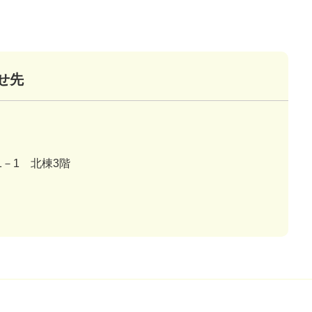
せ先
－1 北棟3階