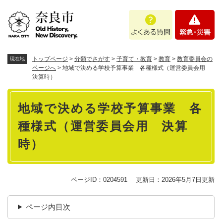
ペ
メニューを飛ばして本文へ
よ
緊
ー
く
急
ジ
あ
・
の
る
災
先
質
害
頭
トップページ
>
分類でさがす
>
子育て・教育
>
教育
>
教育委員会の
現在地
問
で
ページへ
>
地域で決める学校予算事業 各種様式（運営委員会用
決算時）
す
。
本
地域で決める学校予算事業 各
文
種様式（運営委員会用 決算
時）
ページID：0204591
更新日：2026年5月7日更新
ページ内目次