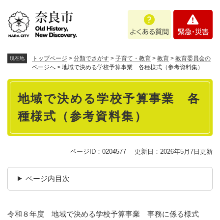
ペ
メニューを飛ばして本文へ
よ
緊
ー
く
急
ジ
あ
・
の
る
災
先
質
害
頭
トップページ
>
分類でさがす
>
子育て・教育
>
教育
>
教育委員会の
現在地
問
で
ページへ
>
地域で決める学校予算事業 各種様式（参考資料集）
す
本
。
地域で決める学校予算事業 各
文
種様式（参考資料集）
ページID：0204577
更新日：2026年5月7日更新
ページ内目次
令和８年度 地域で決める学校予算事業 事務に係る様式