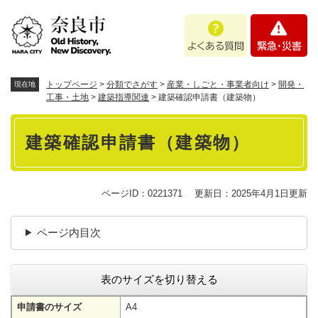
ペ
メニューを飛ばして本文へ
よ
緊
ー
く
急
ジ
あ
・
の
る
災
先
質
害
頭
トップページ
>
分類でさがす
>
産業・しごと・事業者向け
>
開発・
現在地
問
で
工事・土地
>
建築指導関連
>
建築確認申請書（建築物）
す
本
。
建築確認申請書（建築物）
文
ページID：0221371
更新日：2025年4月1日更新
ページ内目次
表のサイズを切り替える
申請書のサイズ
A4