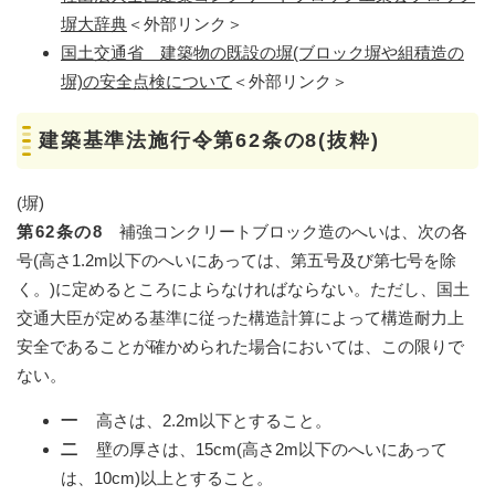
塀大辞典
＜外部リンク＞
国土交通省 建築物の既設の塀(ブロック塀や組積造の
塀)の安全点検について
＜外部リンク＞
建築基準法施行令第62条の8(抜粋)
(塀)
第62条の8
補強コンクリートブロック造のへいは、次の各
号(高さ1.2m以下のへいにあっては、第五号及び第七号を除
く。)に定めるところによらなければならない。ただし、国土
交通大臣が定める基準に従った構造計算によって構造耐力上
安全であることが確かめられた場合においては、この限りで
ない。
一
高さは、2.2m以下とすること。
二
壁の厚さは、15cm(高さ2m以下のへいにあって
は、10cm)以上とすること。