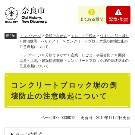
ペ
メニューを飛ばして本文へ
よ
緊
ー
く
急
ジ
あ
・
の
る
災
先
質
害
頭
トップページ
>
分類でさがす
>
くらし・手続き
>
住まい・引っ越し
現在地
問
で
>
住宅耐震・バリアフリー
>
コンクリートブロック塀の倒壊防止の
注意喚起について
す
。
トップページ
>
分類でさがす
>
産業・しごと・事業者向け
>
開発・
工事・土地
>
建築指導関連
>
コンクリートブロック塀の倒壊防止の
注意喚起について
本
コンクリートブロック塀の倒
文
壊防止の注意喚起について
ページID：0008012
更新日：2019年1月22日更新
ページ内目次