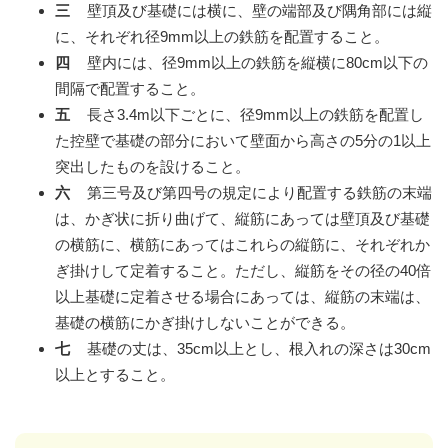
三
壁頂及び基礎には横に、壁の端部及び隅角部には縦
に、それぞれ径9mm以上の鉄筋を配置すること。
四
壁内には、径9mm以上の鉄筋を縦横に80cm以下の
間隔で配置すること。
五
長さ3.4m以下ごとに、径9mm以上の鉄筋を配置し
た控壁で基礎の部分において壁面から高さの5分の1以上
突出したものを設けること。
六
第三号及び第四号の規定により配置する鉄筋の末端
は、かぎ状に折り曲げて、縦筋にあっては壁頂及び基礎
の横筋に、横筋にあってはこれらの縦筋に、それぞれか
ぎ掛けして定着すること。ただし、縦筋をその径の40倍
以上基礎に定着させる場合にあっては、縦筋の末端は、
基礎の横筋にかぎ掛けしないことができる。
七
基礎の丈は、35cm以上とし、根入れの深さは30cm
以上とすること。