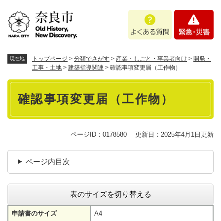
ペ
メニューを飛ばして本文へ
よ
緊
ー
く
急
ジ
あ
・
の
る
災
先
質
害
頭
トップページ
>
分類でさがす
>
産業・しごと・事業者向け
>
開発・
現在地
問
で
工事・土地
>
建築指導関連
>
確認事項変更届（工作物）
す
本
。
確認事項変更届（工作物）
文
ページID：0178580
更新日：2025年4月1日更新
ページ内目次
表のサイズを切り替える
申請書のサイズ
A4