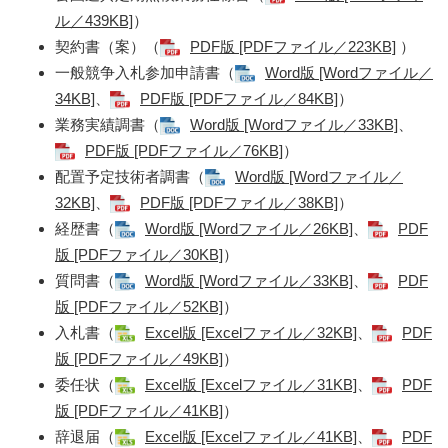
ル／439KB]
）
契約書（案）（
PDF版 [PDFファイル／223KB]
​）
一般競争入札参加申請書（
Word版 [Wordファイル／
34KB]
、
PDF版 [PDFファイル／84KB]
）
業務実績調書（
Word版 [Wordファイル／33KB]
、
PDF版 [PDFファイル／76KB]
）
配置予定技術者調書（
Word版 [Wordファイル／
32KB]
、
PDF版 [PDFファイル／38KB]
）
経歴書（
Word版 [Wordファイル／26KB]
、
PDF
版 [PDFファイル／30KB]
）
質問書（
Word版 [Wordファイル／33KB]
、
PDF
版 [PDFファイル／52KB]
）
入札書（
Excel版 [Excelファイル／32KB]
、
PDF
版 [PDFファイル／49KB]
）
委任状（
Excel版 [Excelファイル／31KB]
、
PDF
版 [PDFファイル／41KB]
）
辞退届（
Excel版 [Excelファイル／41KB]
、
PDF