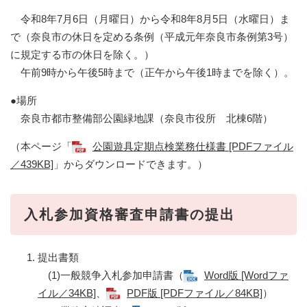
令和8年7月6日（月曜日）から令和8年8月5日（水曜日）ま
で（奈良市の休日を定める条例（平成元年奈良市条例第3号）
に規定する市の休日を除く。）
午前9時から午後5時まで（正午から午後1時までを除く）。
●場所
奈良市都市整備部公園緑地課（奈良市役所 北棟6階）
（本ページ「
公園遊具定期点検業務仕様書 [PDFファイル
／439KB]
」からダウンロードできます。）
入札参加資格審査申請書の提出
提出書類
(1)一般競争入札参加申請書（
Word版 [Wordファ
イル／34KB]
、
PDF版 [PDFファイル／84KB]
）