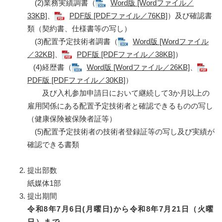
(2)業務実績調書（
Word版 [Wordファイル／
33KB]
、
PDF版 [PDFファイル／76KB]
）及び確認書
類（契約書、仕様書等の写し）
(3)配置予定技術者調書（
Word版 [Wordファイル
／32KB]
、
PDF版 [PDFファイル／38KB]
）
(4)経歴書（
Word版 [Wordファイル／26KB]
、
PDF版 [PDFファイル／30KB]
）
及び入札参加申請日において継続して3か月以上の
雇用関係にある配置予定技術者と確認できるものの写し
（健康保険被保険者証等）
(5)配置予定技術者の技術者登録証等の写し及び実績が
確認できる書類
提出部数
紙媒体1部
提出期間
令和8年7月6日(月曜日)から令和8年7月21日（火曜
日）まで