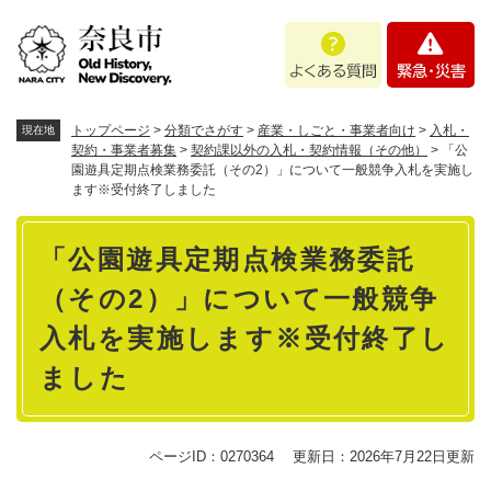
ペ
メニューを飛ばして本文へ
よ
緊
ー
く
急
ジ
あ
・
の
る
災
先
質
害
頭
トップページ
>
分類でさがす
>
産業・しごと・事業者向け
>
入札・
現在地
問
で
契約・事業者募集
>
契約課以外の入札・契約情報（その他）
>
「公
園遊具定期点検業務委託（その2）」について一般競争入札を実施し
す
ます※受付終了しました
。
本
「公園遊具定期点検業務委託
文
（その2）」について一般競争
入札を実施します※受付終了し
ました
ページID：0270364
更新日：2026年7月22日更新