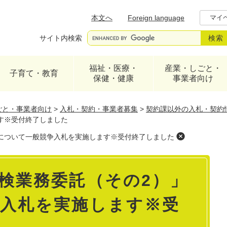
メニューを飛ばして本文へ
本文へ
Foreign language
マイ
サイト内検索
福祉・医療・
産業・しごと・
子育て・教育
保健・健康
事業者向け
ごと・事業者向け
>
入札・契約・事業者募集
>
契約課以外の入札・契約
す※受付終了しました
について一般競争入札を実施します※受付終了しました
検業務委託（その2）」
入札を実施します※受