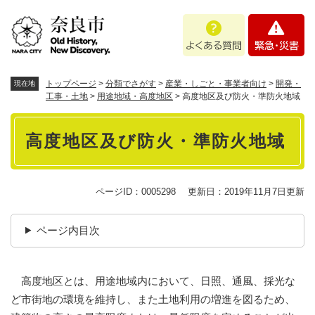
ペ
メニューを飛ばして本文へ
よ
緊
ー
く
急
ジ
あ
・
の
る
災
先
質
害
頭
トップページ
>
分類でさがす
>
産業・しごと・事業者向け
>
開発・
現在地
問
で
工事・土地
>
用途地域・高度地区
>
高度地区及び防火・準防火地域
す
本
。
高度地区及び防火・準防火地域
文
ページID：0005298
更新日：2019年11月7日更新
ページ内目次
高度地区とは、用途地域内において、日照、通風、採光な
ど市街地の環境を維持し、また土地利用の増進を図るため、