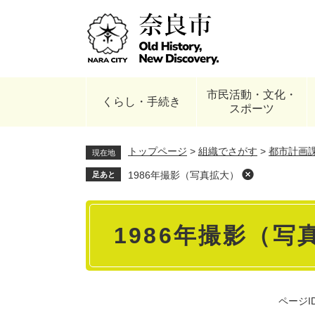
ペ
ー
ジ
の
先
頭
市民活動・文化・
で
くらし・手続き
スポーツ
す
。
トップページ
>
組織でさがす
>
都市計画
現在地
1986年撮影（写真拡大）
足あと
本
1986年撮影（写
文
ページID