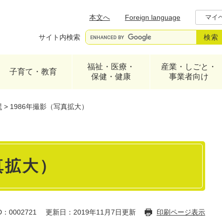
メニューを飛ばして本文へ
本文へ
Foreign language
マイ
サイト内検索
福祉・医療・
産業・しごと・
子育て・教育
保健・健康
事業者向け
課
>
1986年撮影（写真拡大）
真拡大）
：0002721
更新日：2019年11月7日更新
印刷ページ表示