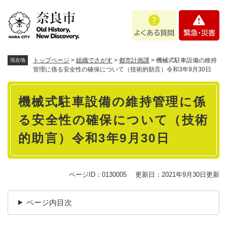
ペ
メニューを飛ばして本文へ
よ
緊
ー
く
急
ジ
あ
・
の
る
災
先
質
害
頭
トップページ
>
組織でさがす
>
都市計画課
>
機械式駐車設備の維持
現在地
問
で
管理に係る安全性の確保について（技術的助言）令和3年9月30日
す
本
。
機械式駐車設備の維持管理に係
文
る安全性の確保について（技術
的助言）令和3年9月30日
ページID：0130005
更新日：2021年9月30日更新
ページ内目次