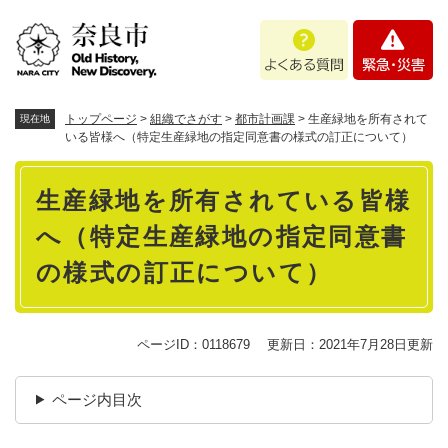
ペ
メニューを飛ばして本文へ
よ
緊
ー
く
急
ジ
あ
・
の
る
災
先
質
害
頭
トップページ
>
組織でさがす
>
都市計画課
>
生産緑地を所有されて
現在地
問
で
いる皆様へ（特定生産緑地の指定同意書の様式の訂正について）
す
本
。
生産緑地を所有されている皆様
文
へ（特定生産緑地の指定同意書
の様式の訂正について）
ページID：0118679
更新日：2021年7月28日更新
ページ内目次