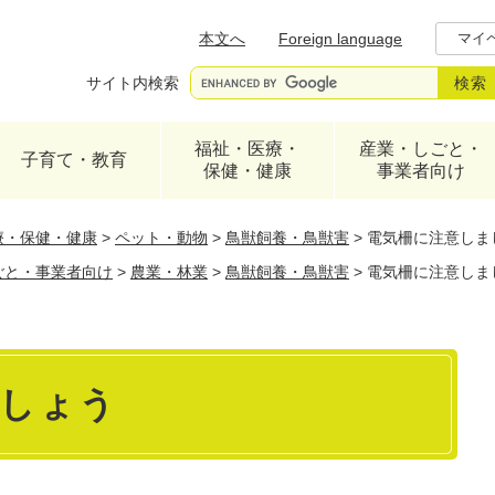
メニューを飛ばして本文へ
本文へ
Foreign language
マイ
サイト内検索
福祉・医療・
産業・しごと・
子育て・教育
保健・健康
事業者向け
療・保健・健康
>
ペット・動物
>
鳥獣飼養・鳥獣害
>
電気柵に注意しま
ごと・事業者向け
>
農業・林業
>
鳥獣飼養・鳥獣害
>
電気柵に注意しま
しょう