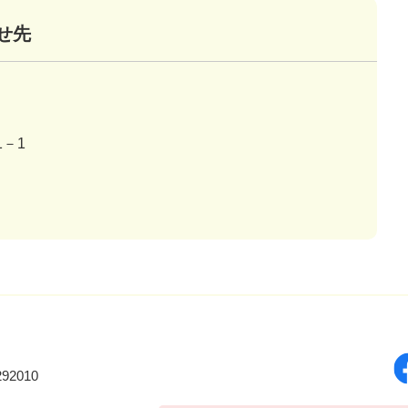
せ先
－1
92010