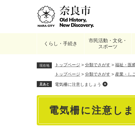
ペ
ー
ジ
の
先
頭
市民活動・文化・
で
くらし・手続き
スポーツ
す
。
トップページ
>
分類でさがす
>
福祉・医
現在地
トップページ
>
分類でさがす
>
産業・し
電気柵に注意しましょう
足あと
本
電気柵に注意しま
文