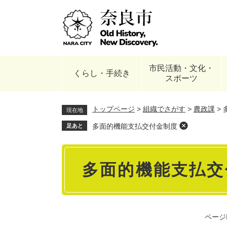
ペ
ー
ジ
の
先
頭
市民活動・文化・
で
くらし・手続き
スポーツ
す
。
トップページ
>
組織でさがす
>
農政課
>
現在地
多面的機能支払交付金制度
足あと
本
多面的機能支払交
文
ページI