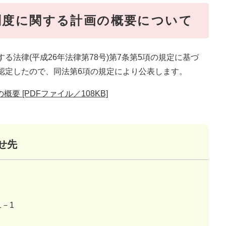
制度に関する計画の概要について
法律(平成26年法律第78号)第7条第5項の規定に基づ
認定したので、同法第6項の規定により公表します。
 [PDFファイル／108KB]
せ先
－1