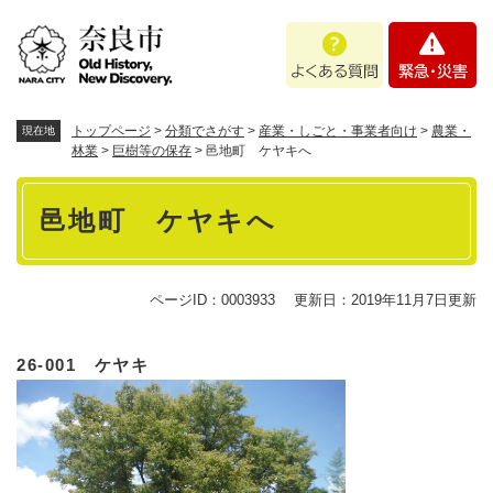
ペ
メニューを飛ばして本文へ
よ
緊
ー
く
急
ジ
あ
・
の
る
災
先
質
害
頭
トップページ
>
分類でさがす
>
産業・しごと・事業者向け
>
農業・
現在地
問
で
林業
>
巨樹等の保存
>
邑地町 ケヤキへ
す
本
。
邑地町 ケヤキへ
文
ページID：0003933
更新日：2019年11月7日更新
26-001 ケヤキ