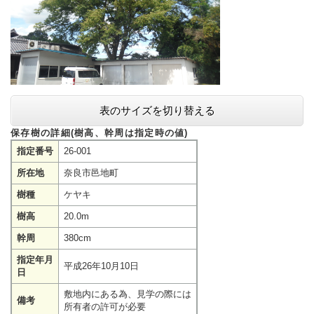
表のサイズを切り替える
保存樹の詳細(樹高、幹周は指定時の値)
指定番号
26-001
所在地
奈良市邑地町
樹種
ケヤキ
樹高
20.0m
幹周
380cm
指定年月
平成26年10月10日
日
敷地内にある為、見学の際には
備考
所有者の許可が必要