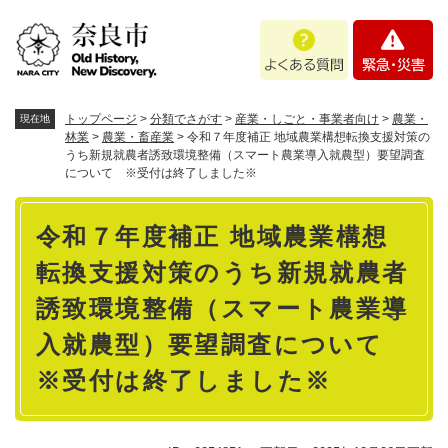
ペ
メニューを飛ばして本文へ
よ
緊
ー
く
急
ジ
あ
・
の
る
災
先
質
害
頭
トップページ
>
分類でさがす
>
産業・しごと・事業者向け
>
農業・
現在地
問
で
林業
>
農業・畜産業
>
令和７年度補正 地域農業構想転換支援対策の
うち新規就農者誘致環境整備（スマート農業導入就農型）要望調査
す
について ※受付は終了しました※
。
本
令和７年度補正 地域農業構想
文
転換支援対策のうち新規就農者
誘致環境整備（スマート農業導
入就農型）要望調査について
※受付は終了しました※