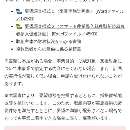
要望調査様式１（事業実施計画書） [Wordファイル
／142KB]
要望調査様式２（スマート農業導入就農型新規就農
者参入促進計画） [Excelファイル／45KB]
取組主体の財務状況がわかる書類
複数業者からの整備に係る見積書
※書類に不足がある場合、事業目的・助成対象・支援対象に
ついて本事業で規定する内容にそぐわない場合、また、計画
の実行性が著しく低い場合、申請を受け付けられないことが
あります。
※本調査により、要望総額を把握するとともに、採択候補地
区等を検討いたします。このため、取組内容が実施要綱の諸
要件等を満たすとともに、要望の満額が配分されない場合で
あっても事業に着手できる場合に限り、要望願います。