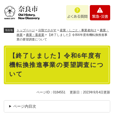
ペ
メニューを飛ばして本文へ
よ
緊
ー
く
急
ジ
あ
・
の
る
災
先
質
害
頭
トップページ
>
分類でさがす
>
産業・しごと・事業者向け
>
農業・
現在地
問
で
林業
>
農業・畜産業
>
【終了しました】令和6年度有機転換推進事
業の要望調査について
す
。
本
【終了しました】令和6年度有
文
機転換推進事業の要望調査につ
いて
ページID：0184551
更新日：2023年9月4日更新
ページ内目次