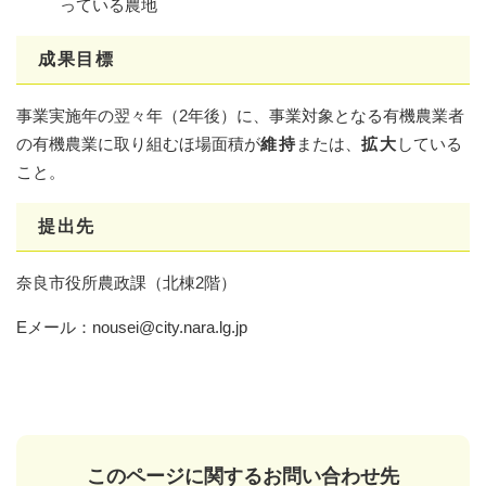
っている農地
成果目標
事業実施年の翌々年（2年後）に、事業対象となる有機農業者
の有機農業に取り組むほ場面積が
維持
または、
拡大
している
こと。
提出先
奈良市役所農政課（北棟2階）
Eメール：nousei@city.nara.lg.jp
このページに関するお問い合わせ先