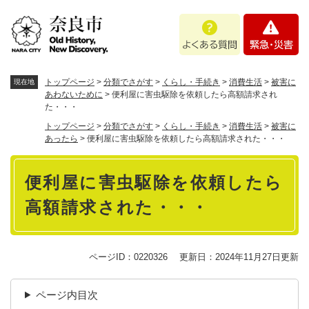
ペ
メニューを飛ばして本文へ
よ
緊
ー
く
急
ジ
あ
・
の
る
災
先
質
害
頭
トップページ
>
分類でさがす
>
くらし・手続き
>
消費生活
>
被害に
現在地
問
で
あわないために
>
便利屋に害虫駆除を依頼したら高額請求され
た・・・
す
。
トップページ
>
分類でさがす
>
くらし・手続き
>
消費生活
>
被害に
あったら
>
便利屋に害虫駆除を依頼したら高額請求された・・・
本
便利屋に害虫駆除を依頼したら
文
高額請求された・・・
ページID：0220326
更新日：2024年11月27日更新
ページ内目次