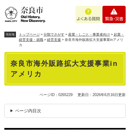
ペ
メニューを飛ばして本文へ
よ
緊
ー
く
急
ジ
あ
・
の
る
災
先
質
害
頭
トップページ
>
分類でさがす
>
産業・しごと・事業者向け
>
起業・
現在地
問
で
経営支援・就職
>
経営支援
>
奈良市海外販路拡大支援事業inアメリ
カ
す
。
本
奈良市海外販路拡大支援事業in
文
アメリカ
ページID：0265229
更新日：2026年6月16日更新
ページ内目次