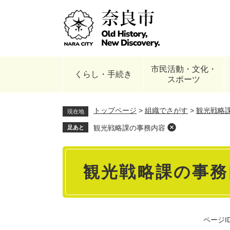
ペ
ー
ジ
の
先
頭
市民活動・文化・
で
くらし・手続き
スポーツ
す
。
トップページ
>
組織でさがす
>
観光戦略
現在地
観光戦略課の事務内容
足あと
本
観光戦略課の事務
文
ページID