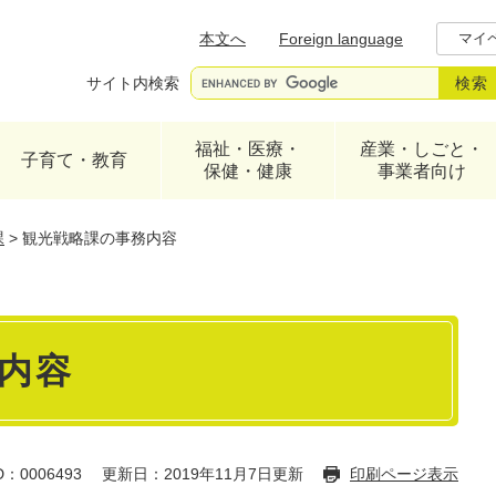
メニューを飛ばして本文へ
本文へ
Foreign language
マイ
サイト内検索
福祉・医療・
産業・しごと・
子育て・教育
保健・健康
事業者向け
課
>
観光戦略課の事務内容
内容
：0006493
更新日：2019年11月7日更新
印刷ページ表示