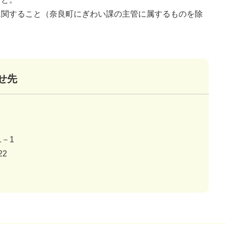
に関すること（奈良町にぎわい課の主管に属するものを除
せ先
－1
22