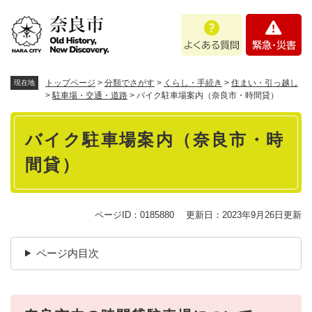
ペ
メニューを飛ばして本文へ
よ
緊
ー
く
急
ジ
あ
・
の
る
災
先
質
害
頭
トップページ
>
分類でさがす
>
くらし・手続き
>
住まい・引っ越し
現在地
問
で
>
駐車場・交通・道路
>
バイク駐車場案内（奈良市・時間貸）
す
本
。
バイク駐車場案内（奈良市・時
文
間貸）
ページID：0185880
更新日：2023年9月26日更新
ページ内目次