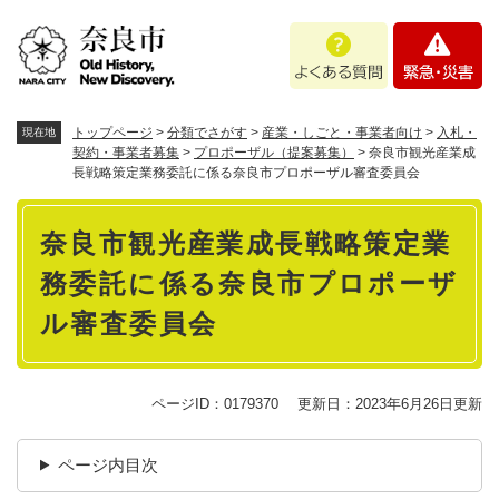
ペ
メニューを飛ばして本文へ
よ
緊
ー
く
急
ジ
あ
・
の
る
災
先
質
害
頭
トップページ
>
分類でさがす
>
産業・しごと・事業者向け
>
入札・
現在地
問
で
契約・事業者募集
>
プロポーザル（提案募集）
>
奈良市観光産業成
長戦略策定業務委託に係る奈良市プロポーザル審査委員会
す
。
本
奈良市観光産業成長戦略策定業
文
務委託に係る奈良市プロポーザ
ル審査委員会
ページID：0179370
更新日：2023年6月26日更新
ページ内目次