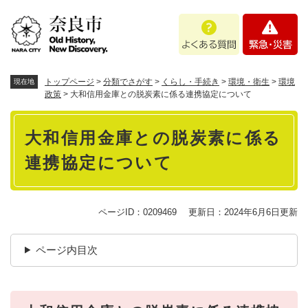
ペ
メニューを飛ばして本文へ
よ
緊
ー
く
急
ジ
あ
・
の
る
災
先
質
害
頭
トップページ
>
分類でさがす
>
くらし・手続き
>
環境・衛生
>
環境
現在地
問
で
政策
>
大和信用金庫との脱炭素に係る連携協定について
す
本
。
大和信用金庫との脱炭素に係る
文
連携協定について
ページID：0209469
更新日：2024年6月6日更新
ページ内目次