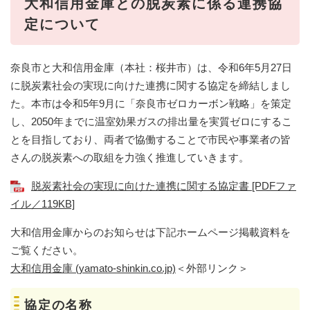
大和信用金庫との脱炭素に係る連携協
定について
奈良市と大和信用金庫（本社：桜井市）は、令和6年5月27日
に脱炭素社会の実現に向けた連携に関する協定を締結しまし
た。本市は令和5年9月に「奈良市ゼロカーボン戦略」を策定
し、2050年までに温室効果ガスの排出量を実質ゼロにするこ
とを目指しており、両者で協働することで市民や事業者の皆
さんの脱炭素への取組を力強く推進していきます。
脱炭素社会の実現に向けた連携に関する協定書 [PDFファ
イル／119KB]
大和信用金庫からのお知らせは下記ホームページ掲載資料を
ご覧ください。
大和信用金庫 (yamato-shinkin.co.jp)
＜外部リンク＞
協定の名称