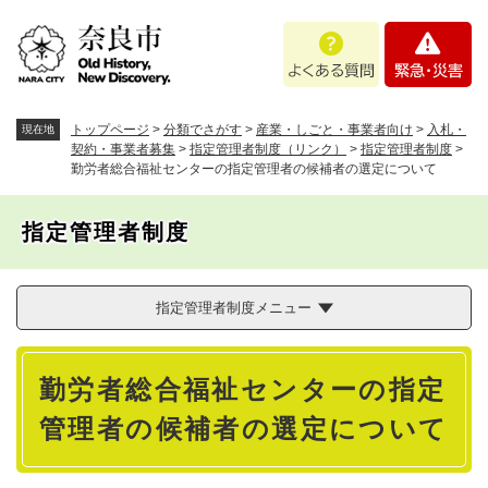
ペ
メニューを飛ばして本文へ
よ
緊
ー
く
急
ジ
あ
・
の
る
災
先
質
害
頭
トップページ
>
分類でさがす
>
産業・しごと・事業者向け
>
入札・
現在地
問
で
契約・事業者募集
>
指定管理者制度（リンク）
>
指定管理者制度
>
勤労者総合福祉センターの指定管理者の候補者の選定について
す
。
指定管理者制度
指定管理者制度メニュー
本
勤労者総合福祉センターの指定
文
管理者の候補者の選定について