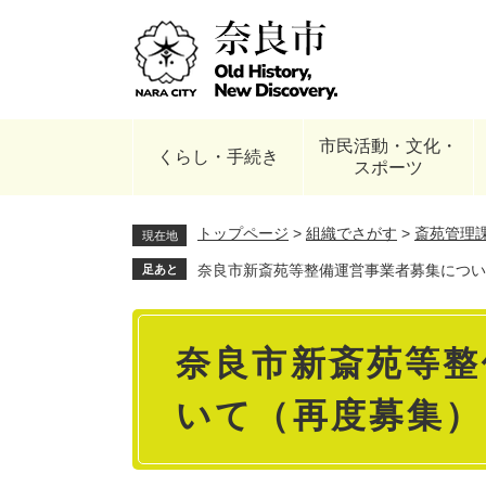
ペ
ー
ジ
の
先
頭
市民活動・文化・
で
くらし・手続き
スポーツ
す
。
トップページ
>
組織でさがす
>
斎苑管理
現在地
奈良市新斎苑等整備運営事業者募集につい
足あと
本
奈良市新斎苑等整
文
いて（再度募集）