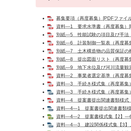
募集要項（再度募集）[PDFファイル／
資料―1 要求水準書（再度募集）[PD
別紙―5 性能試験の項目及び手法（再
別紙―6 計装制御一覧表（再度募集）
別紙―7 土木構造物の品質保証の概要
別紙―8 提出図面リスト（再度募集）
別紙―9 地下水位及び河川流量観測概
資料―2 事業者選定基準（再度募集）
資料―3 手続き様式集（再度募集）[
資料―3 手続き様式集（再度募集）[W
資料―4 提案書提出関連書類様式（再
資料―4―1 提案書提出関連書類様式
資料―4―2 提案書様式集【2】―6～
資料―4―3 建設関係様式集【3】、