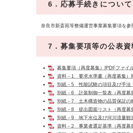
6．応募手続きについて
奈良市新斎苑等整備運営事業募集要項を参
7．募集要項等の公表
募集要項（再度募集）[PDFファイル／
資料－1 要求水準書（再度募集）[PD
別紙－5 性能試験の項目及び手法（再
別紙－6 計装制御一覧表（再度募集）
別紙－7 土木構造物の品質保証の概要
別紙－8 提出図面リスト（再度募集）
別紙－9 地下水位及び河川流量観測概
資料－2 事業者選定基準（再度募集）