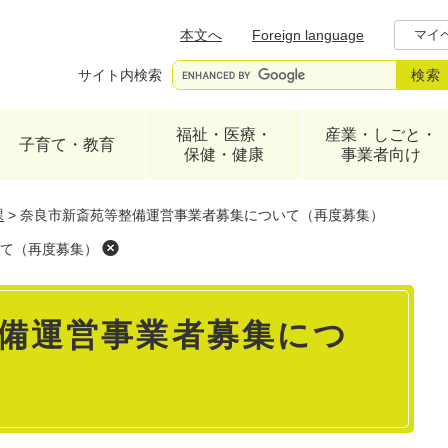
メニューを飛ばして本文へ
本文へ
Foreign language
マイ
サイト内検索
福祉・医療・
産業・しごと・
子育て・教育
保健・健康
事業者向け
課
>
奈良市新斎苑等整備運営事業者募集について（再度募集）
て（再度募集）
備運営事業者募集につ