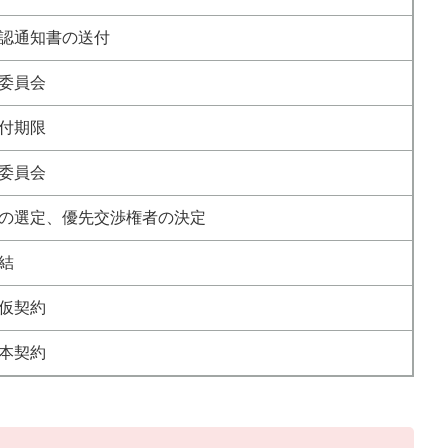
認通知書の送付
委員会
付期限
委員会
の選定、優先交渉権者の決定
結
仮契約
本契約