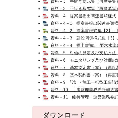
資料－3 手続き様式集（再度募集）[
資料－3 手続き様式集（再度募集）[W
資料－4 提案書提出関連書類様式（再
資料－4－1 提案書提出関連書類様式
資料－4－2 提案書様式集【2】－6～
資料－4－3 建設関係様式集【3】、
資料－4－4 提出書類3 要求水準書
資料－5 対価の算定及び支払方法（再
資料－6 モニタリング及び対価の減額
資料－7 基本協定書（案）（再度募集
資料－8 基本契約書（案）（再度募集
資料－9 設計・施工一括型工事請負
資料－10 工事監理業務委託契約書（
資料－11 維持管理・運営業務委託契
ダウンロード