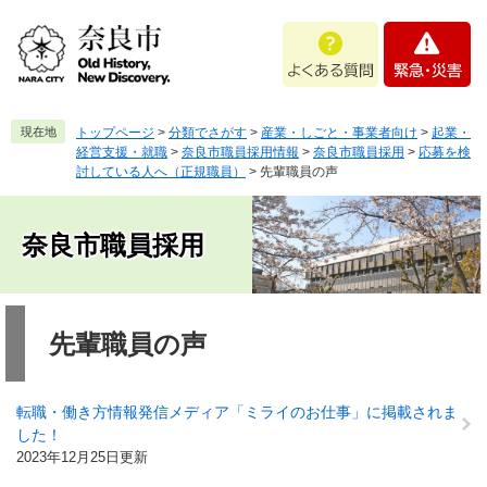
ペ
メ
よ
緊
ー
ニ
く
急
ジ
ュ
あ
・
の
ー
る
災
先
を
質
害
頭
飛
現在地
トップページ
>
分類でさがす
>
産業・しごと・事業者向け
>
起業・
問
で
ば
経営支援・就職
>
奈良市職員採用情報
>
奈良市職員採用
>
応募を検
す
し
討している人へ（正規職員）
>
先輩職員の声
。
て
本
奈良市職員採用
文
へ
本
文
先輩職員の声
転職・働き方情報発信メディア「ミライのお仕事」に掲載されま
した！
2023年12月25日更新