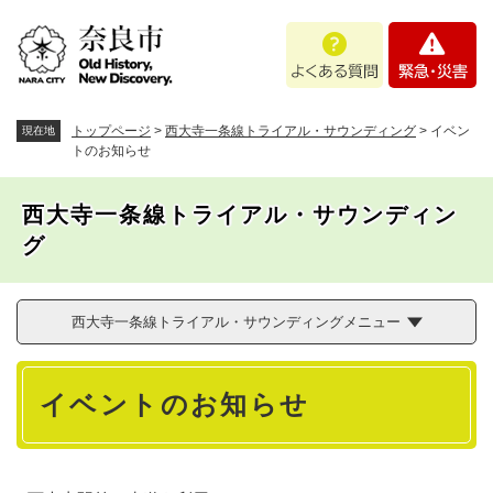
ペ
メニューを飛ばして本文へ
よ
緊
ー
く
急
ジ
あ
・
の
る
災
先
質
害
頭
トップページ
>
西大寺一条線トライアル・サウンディング
>
イベン
現在地
問
で
トのお知らせ
す
。
西大寺一条線トライアル・サウンディン
グ
西大寺一条線トライアル・サウンディングメニュー
本
イベントのお知らせ
文