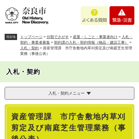
ペ
メニューを飛ばして本文へ
よ
緊
ー
く
急
ジ
あ
・
の
る
災
先
質
害
頭
トップページ
>
分類でさがす
>
産業・しごと・事業者向け
>
入札・
現在地
問
で
契約・事業者募集
>
契約課の入札・契約情報（物品・建設工事）
>
入札・契約
>
資産管理課 市庁舎敷地内草刈剪定及び南庭芝生管理
す
業務（事後公表）
。
入札・契約
入札・契約メニュー
本
資産管理課 市庁舎敷地内草刈
文
剪定及び南庭芝生管理業務（事
後公表）