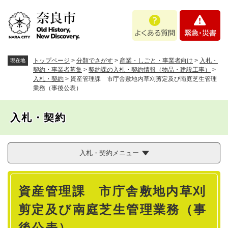
ペ
メニューを飛ばして本文へ
よ
緊
ー
く
急
ジ
あ
・
の
る
災
先
質
害
頭
トップページ
>
分類でさがす
>
産業・しごと・事業者向け
>
入札・
現在地
問
で
契約・事業者募集
>
契約課の入札・契約情報（物品・建設工事）
>
入札・契約
>
資産管理課 市庁舎敷地内草刈剪定及び南庭芝生管理
す
業務（事後公表）
。
入札・契約
入札・契約メニュー
本
資産管理課 市庁舎敷地内草刈
文
剪定及び南庭芝生管理業務（事
後公表）