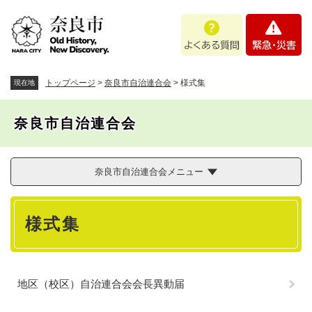
ペ
メニューを飛ばして本文へ
よ
緊
ー
く
急
ジ
あ
・
の
る
災
先
質
害
頭
トップページ
>
奈良市自治連合会
>
様式集
現在地
問
で
す
奈良市自治連合会
。
奈良市自治連合会メニュー
本
様式集
文
地区（校区）自治連合会会長異動届