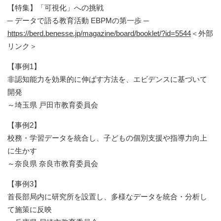
【特集】「可視化」への挑戦
─ データで語る教育活動 EBPMの第一歩 ─​
https://berd.benesse.jp/magazine/board/booklet/?id=5544
＜外部
リンク＞
【事例1】
非認知能力を効果的に伸ばす方法を、エビデンスに基づいて
開発
～埼玉県 戸田市教育委員会
【事例2】
校務・学習データを統合し、子どもの個別支援や指導力向上
に生かす
～奈良県 奈良市教育委員会
【事例3】
首長部局内に研究所を設置し、多様なデータを統合・分析し
て施策に反映