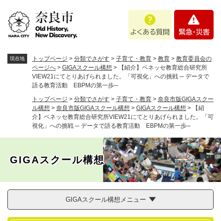
ペ
メニューを飛ばして本文へ
よ
緊
ー
く
急
ジ
あ
・
の
る
災
先
質
害
頭
トップページ
>
分類でさがす
>
子育て・教育
>
教育
>
教育委員会の
現在地
問
で
ページへ
>
GIGAスクール構想
>
【紹介】ベネッセ教育総合研究所
VIEW21にてとりあげられました。「可視化」への挑戦 ─ データで
す
語る教育活動 EBPMの第一歩─
。
トップページ
>
分類でさがす
>
子育て・教育
>
奈良市版GIGAスクー
ル構想
>
奈良市版GIGAスクール構想
>
GIGAスクール構想
>
【紹
介】ベネッセ教育総合研究所VIEW21にてとりあげられました。「可
視化」への挑戦 ─ データで語る教育活動 EBPMの第一歩─
GIGAスクール構想
GIGAスクール構想メニュー