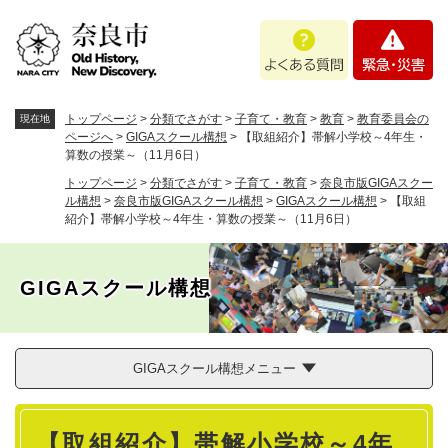
ペ
メニューを飛ばして本文へ
よ
緊
ー
く
急
ジ
あ
・
の
る
災
先
質
害
頭
トップページ
>
分類でさがす
>
子育て・教育
>
教育
>
教育委員会の
現在地
問
で
ページへ
>
GIGAスクール構想
>
【取組紹介】帯解小学校～4年生・
算数の授業～（11月6日）
す
。
トップページ
>
分類でさがす
>
子育て・教育
>
奈良市版GIGAスクー
ル構想
>
奈良市版GIGAスクール構想
>
GIGAスクール構想
>
【取組
紹介】帯解小学校～4年生・算数の授業～（11月6日）
GIGAスクール構想
GIGAスクール構想メニュー
本
【取組紹介】帯解小学校～4年
文