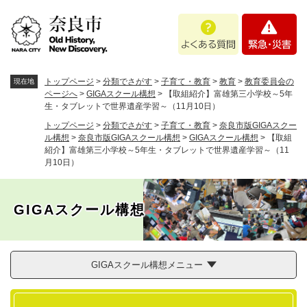
ペ
メニューを飛ばして本文へ
よ
緊
ー
く
急
ジ
あ
・
の
る
災
先
質
害
頭
トップページ
>
分類でさがす
>
子育て・教育
>
教育
>
教育委員会の
現在地
問
で
ページへ
>
GIGAスクール構想
>
【取組紹介】富雄第三小学校～5年
生・タブレットで世界遺産学習～（11月10日）
す
。
トップページ
>
分類でさがす
>
子育て・教育
>
奈良市版GIGAスクー
ル構想
>
奈良市版GIGAスクール構想
>
GIGAスクール構想
>
【取組
紹介】富雄第三小学校～5年生・タブレットで世界遺産学習～（11
月10日）
GIGAスクール構想
GIGAスクール構想メニュー
本