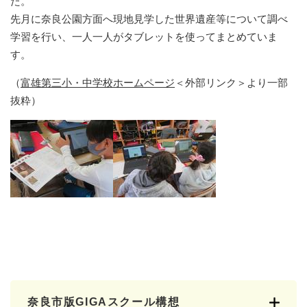
た。
先月に奈良公園方面へ現地見学した世界遺産等について調べ
学習を行い、一人一人がタブレットを使ってまとめていま
す。
（
富雄第三小・中学校ホームページ
＜外部リンク＞
より一部
抜粋）
奈良市版GIGAスクール構想