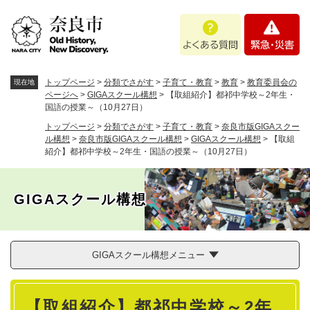
ペ
メニューを飛ばして本文へ
よ
緊
ー
く
急
ジ
あ
・
の
る
災
先
質
害
頭
トップページ
>
分類でさがす
>
子育て・教育
>
教育
>
教育委員会の
現在地
問
で
ページへ
>
GIGAスクール構想
>
【取組紹介】都祁中学校～2年生・
国語の授業～（10月27日）
す
。
トップページ
>
分類でさがす
>
子育て・教育
>
奈良市版GIGAスクー
ル構想
>
奈良市版GIGAスクール構想
>
GIGAスクール構想
>
【取組
紹介】都祁中学校～2年生・国語の授業～（10月27日）
GIGAスクール構想
GIGAスクール構想メニュー
本
【取組紹介】都祁中学校～2年
文