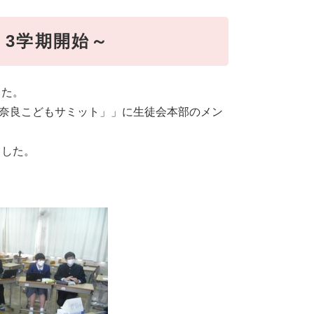
 3学期開始～
した。
め奈良こどもサミット」」に生徒会本部のメン
ました。
）