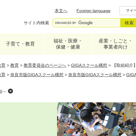
メニューを飛ばして本文へ
本文へ
Foreign language
マイ
サイト内検索
福祉・医療・
産業・しごと・
子育て・教育
保健・健康
事業者向け
教育
>
教育
>
教育委員会のページへ
>
GIGAスクール構想
>
【取組紹介】
教育
>
奈良市版GIGAスクール構想
>
奈良市版GIGAスクール構想
>
GI
始～