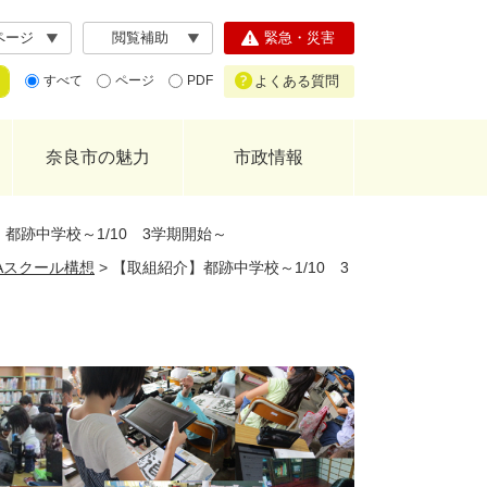
ページ
閲覧補助
緊急・災害
よくある質問
すべて
ページ
PDF
奈良市の魅力
市政情報
都跡中学校～1/10 3学期開始～
GAスクール構想
>
【取組紹介】都跡中学校～1/10 3