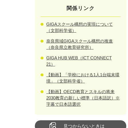
関係リンク
GIGAスクール構想の実現について
（文部科学省）
奈良県域GIGAスクール構想の推進
（奈良県立教育研究所）
GIGA HUB WEB（ICT CONNECT
21）
【動画】「学校における1人1台端末環
境」（文部科学省）
【動画】OECD教育とスキルの将来
2030教育の新しい標準（日本語訳）※
字幕で日本語選択
見つからないときは