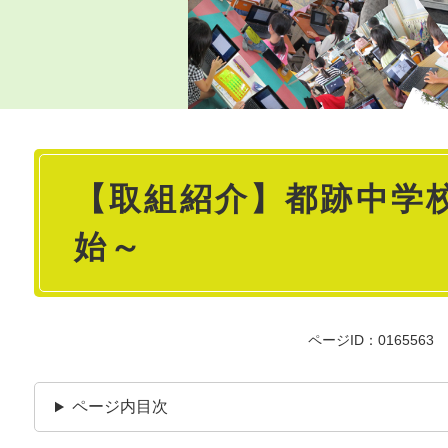
本
【取組紹介】都跡中学校
文
始～
ページID：0165563
ページ内目次