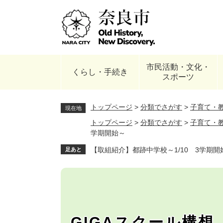
ペ
ー
ジ
の
先
頭
市民活動・文化・
で
くらし・手続き
スポーツ
す
。
トップページ
>
分類でさがす
>
子育て・
現在地
トップページ
>
分類でさがす
>
子育て・
学期開始～
【取組紹介】都跡中学校～1/10 3学期開
足あと
GIGAスクール構想