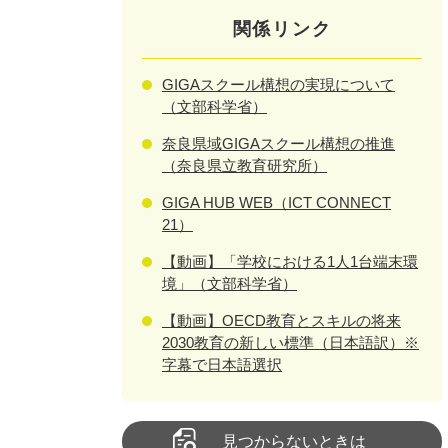
関係リンク
GIGAスクール構想の実現について
（文部科学省）
奈良県域GIGAスクール構想の推進
（奈良県立教育研究所）
GIGA HUB WEB（ICT CONNECT
21）
【動画】「学校における1人1台端末環
境」（文部科学省）
【動画】OECD教育とスキルの将来
2030教育の新しい標準（日本語訳）※
字幕で日本語選択
見つからないときは