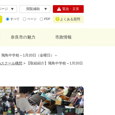
ページ
閲覧補助
緊急・災害
よくある質問
すべて
ページ
PDF
奈良市の魅力
市政情報
】飛鳥中学校～1月20日（金曜日）～
GAスクール構想
>
【取組紹介】飛鳥中学校～1月20日