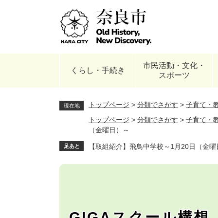
ペ
ー
ジ
の
先
頭
市民活動・文化・
で
くらし・手続き
スポーツ
す
。
トップページ
>
分類でさがす
>
子育て・
現在地
トップページ
>
分類でさがす
>
子育て・
（金曜日）～
【取組紹介】飛鳥中学校～1月20日（金曜
足あと
GIGAスクール構想