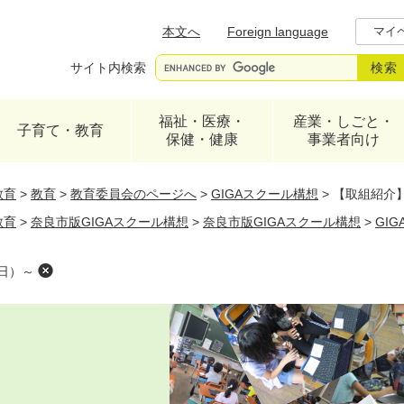
メニューを飛ばして本文へ
本文へ
Foreign language
マイ
サイト内検索
福祉・医療・
産業・しごと・
子育て・教育
保健・健康
事業者向け
教育
>
教育
>
教育委員会のページへ
>
GIGAスクール構想
>
【取組紹介
教育
>
奈良市版GIGAスクール構想
>
奈良市版GIGAスクール構想
>
GI
日）～