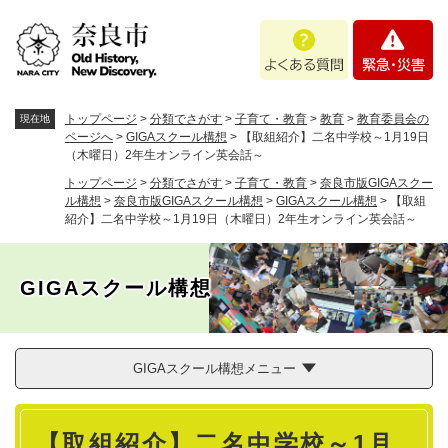
ペ
メニューを飛ばして本文へ
よ
緊
ー
く
急
ジ
あ
・
の
る
災
先
質
害
頭
トップページ
>
分類でさがす
>
子育て・教育
>
教育
>
教育委員会の
現在地
問
で
ページへ
>
GIGAスクール構想
>
【取組紹介】二名中学校～1月19日
（木曜日）2年生オンライン英会話～
す
。
トップページ
>
分類でさがす
>
子育て・教育
>
奈良市版GIGAスクー
ル構想
>
奈良市版GIGAスクール構想
>
GIGAスクール構想
>
【取組
紹介】二名中学校～1月19日（木曜日）2年生オンライン英会話～
GIGAスクール構想
GIGAスクール構想メニュー
本
【取組紹介】二名中学校～1月
文