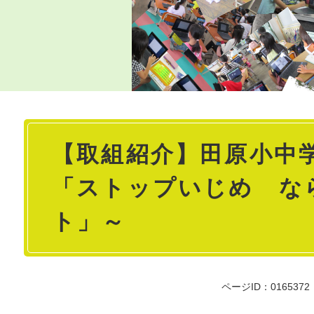
本
【取組紹介】田原小中
文
「ストップいじめ な
ト」～
ページID：0165372