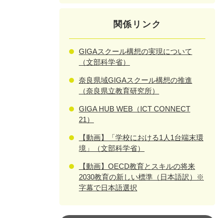
関係リンク
GIGAスクール構想の実現について
（文部科学省）
奈良県域GIGAスクール構想の推進
（奈良県立教育研究所）
GIGA HUB WEB（ICT CONNECT
21）
【動画】「学校における1人1台端末環
境」（文部科学省）
【動画】OECD教育とスキルの将来
2030教育の新しい標準（日本語訳）※
字幕で日本語選択