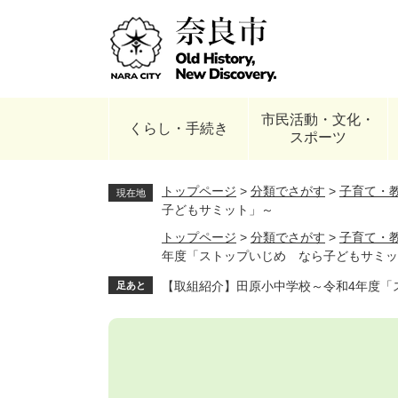
ペ
ー
ジ
の
先
頭
市民活動・文化・
で
くらし・手続き
スポーツ
す
。
トップページ
>
分類でさがす
>
子育て・
現在地
子どもサミット」～
トップページ
>
分類でさがす
>
子育て・
年度「ストップいじめ なら子どもサミッ
【取組紹介】田原小中学校～令和4年度「
足あと