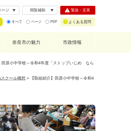
ページ
閲覧補助
緊急・災害
よくある質問
すべて
ページ
PDF
奈良市の魅力
市政情報
】田原小中学校～令和4年度「ストップいじめ なら
GAスクール構想
>
【取組紹介】田原小中学校～令和4