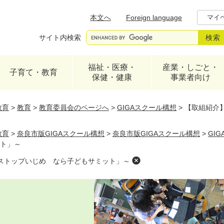
メニューを飛ばして本文へ
本文へ
Foreign language
マイ
サイト内検索
福祉・医療・
産業・しごと・
子育て・教育
保健・健康
事業者向け
教育
>
教育
>
教育委員会のページへ
>
GIGAスクール構想
>
【取組紹介
教育
>
奈良市版GIGAスクール構想
>
奈良市版GIGAスクール構想
>
GI
ト」～
ストップいじめ なら子どもサミット」～