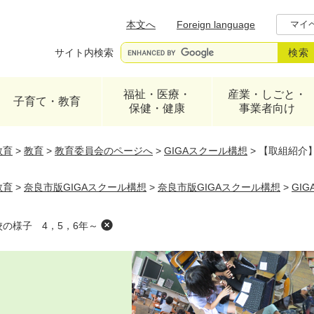
メニューを飛ばして本文へ
本文へ
Foreign language
マイ
サイト内検索
福祉・医療・
産業・しごと・
子育て・教育
保健・健康
事業者向け
教育
>
教育
>
教育委員会のページへ
>
GIGAスクール構想
>
【取組紹介】
教育
>
奈良市版GIGAスクール構想
>
奈良市版GIGAスクール構想
>
GI
校の様子 4，5，6年～