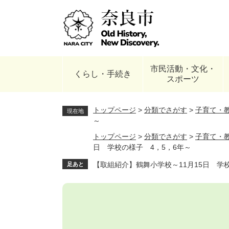
ペ
ー
ジ
の
先
頭
市民活動・文化・
で
くらし・手続き
スポーツ
す
。
トップページ
>
分類でさがす
>
子育て・
現在地
～
トップページ
>
分類でさがす
>
子育て・
日 学校の様子 4，5，6年～
【取組紹介】鶴舞小学校～11月15日 学
足あと