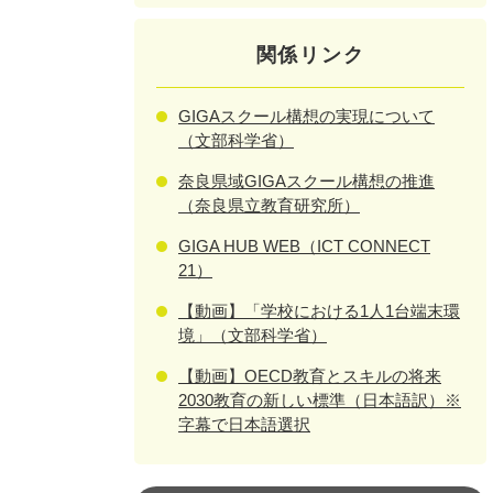
関係リンク
GIGAスクール構想の実現について
（文部科学省）
奈良県域GIGAスクール構想の推進
（奈良県立教育研究所）
GIGA HUB WEB（ICT CONNECT
21）
【動画】「学校における1人1台端末環
境」（文部科学省）
【動画】OECD教育とスキルの将来
2030教育の新しい標準（日本語訳）※
字幕で日本語選択