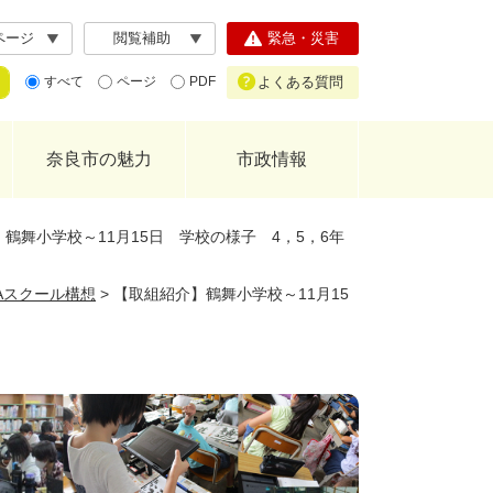
ページ
閲覧補助
緊急・災害
よくある質問
すべて
ページ
PDF
奈良市の魅力
市政情報
鶴舞小学校～11月15日 学校の様子 4，5，6年
GAスクール構想
>
【取組紹介】鶴舞小学校～11月15