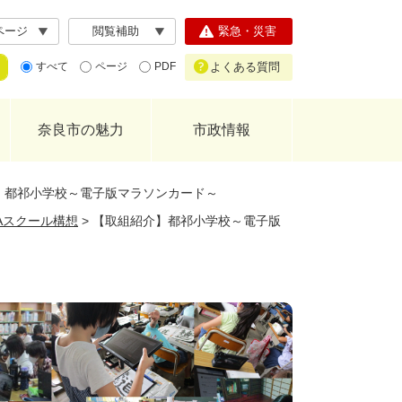
ページ
閲覧補助
緊急・災害
よくある質問
すべて
ページ
PDF
奈良市の魅力
市政情報
】都祁小学校～電子版マラソンカード～
GAスクール構想
>
【取組紹介】都祁小学校～電子版