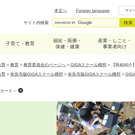
メニューを飛ばして本文へ
本文へ
Foreign language
マイ
サイト内検索
福祉・医療・
産業・しごと・
子育て・教育
保健・健康
事業者向け
教育
>
教育
>
教育委員会のページへ
>
GIGAスクール構想
>
【取組紹介
教育
>
奈良市版GIGAスクール構想
>
奈良市版GIGAスクール構想
>
GI
カード～