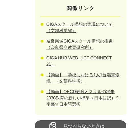
関係リンク
GIGAスクール構想の実現について
（文部科学省）
奈良県域GIGAスクール構想の推進
（奈良県立教育研究所）
GIGA HUB WEB（ICT CONNECT
21）
【動画】「学校における1人1台端末環
境」（文部科学省）
【動画】OECD教育とスキルの将来
2030教育の新しい標準（日本語訳）※
字幕で日本語選択
見つからないときは