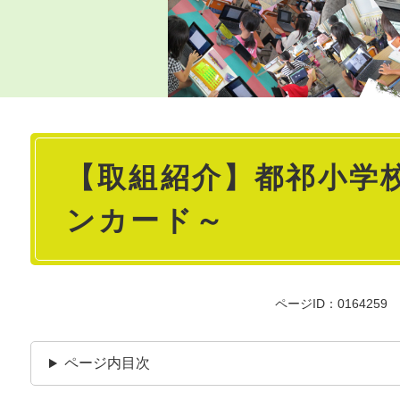
本
【取組紹介】都祁小学
文
ンカード～
ページID：0164259
ページ内目次