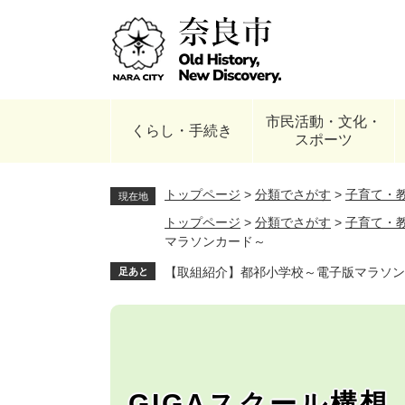
ペ
ー
ジ
の
先
頭
市民活動・文化・
で
くらし・手続き
スポーツ
す
。
トップページ
>
分類でさがす
>
子育て・
現在地
トップページ
>
分類でさがす
>
子育て・
マラソンカード～
【取組紹介】都祁小学校～電子版マラソン
足あと
GIGAスクール構想