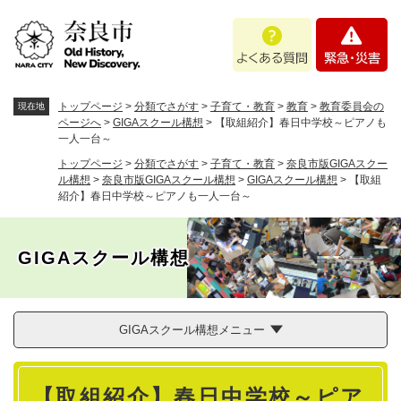
ペ
メニューを飛ばして本文へ
よ
緊
ー
く
急
ジ
あ
・
の
る
災
先
質
害
頭
トップページ
>
分類でさがす
>
子育て・教育
>
教育
>
教育委員会の
現在地
問
で
ページへ
>
GIGAスクール構想
>
【取組紹介】春日中学校～ピアノも
一人一台～
す
。
トップページ
>
分類でさがす
>
子育て・教育
>
奈良市版GIGAスクー
ル構想
>
奈良市版GIGAスクール構想
>
GIGAスクール構想
>
【取組
紹介】春日中学校～ピアノも一人一台～
GIGAスクール構想
GIGAスクール構想メニュー
本
【取組紹介】春日中学校～ピア
文