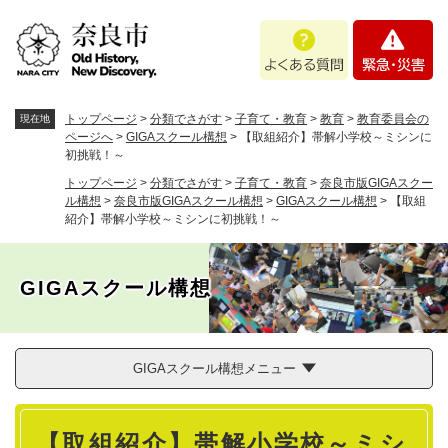
ペ
メニューを飛ばして本文へ
よ
緊
ー
く
急
ジ
あ
・
の
る
災
先
質
害
頭
トップページ
>
分類でさがす
>
子育て・教育
>
教育
>
教育委員会の
現在地
問
で
ページへ
>
GIGAスクール構想
>
【取組紹介】帯解小学校～ミシンに
初挑戦！～
す
。
トップページ
>
分類でさがす
>
子育て・教育
>
奈良市版GIGAスクー
ル構想
>
奈良市版GIGAスクール構想
>
GIGAスクール構想
>
【取組
紹介】帯解小学校～ミシンに初挑戦！～
GIGAスクール構想
GIGAスクール構想メニュー
本
【取組紹介】帯解小学校～ミシ
文