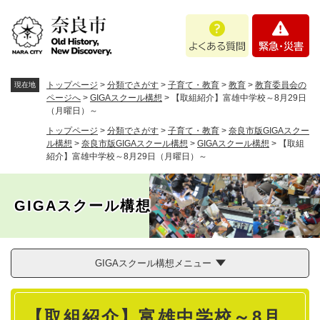
ペ
メニューを飛ばして本文へ
よ
緊
ー
く
急
ジ
あ
・
の
る
災
先
質
害
頭
トップページ
>
分類でさがす
>
子育て・教育
>
教育
>
教育委員会の
現在地
問
で
ページへ
>
GIGAスクール構想
>
【取組紹介】富雄中学校～8月29日
（月曜日）～
す
。
トップページ
>
分類でさがす
>
子育て・教育
>
奈良市版GIGAスクー
ル構想
>
奈良市版GIGAスクール構想
>
GIGAスクール構想
>
【取組
紹介】富雄中学校～8月29日（月曜日）～
GIGAスクール構想
GIGAスクール構想メニュー
本
【取組紹介】富雄中学校～8月
文