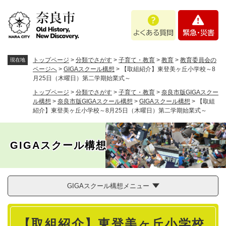
ペ
メニューを飛ばして本文へ
よ
緊
ー
く
急
ジ
あ
・
の
る
災
先
質
害
頭
トップページ
>
分類でさがす
>
子育て・教育
>
教育
>
教育委員会の
現在地
問
で
ページへ
>
GIGAスクール構想
>
【取組紹介】東登美ヶ丘小学校～8
月25日（木曜日）第二学期始業式～
す
。
トップページ
>
分類でさがす
>
子育て・教育
>
奈良市版GIGAスクー
ル構想
>
奈良市版GIGAスクール構想
>
GIGAスクール構想
>
【取組
紹介】東登美ヶ丘小学校～8月25日（木曜日）第二学期始業式～
GIGAスクール構想
GIGAスクール構想メニュー
本
【取組紹介】東登美ヶ丘小学校
文