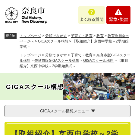
ペ
メニューを飛ばして本文へ
よ
緊
ー
く
急
ジ
あ
・
の
る
災
先
質
害
頭
トップページ
>
分類でさがす
>
子育て・教育
>
教育
>
教育委員会の
現在地
問
で
ページへ
>
GIGAスクール構想
>
【取組紹介】京西中学校～2学期始
業式～
す
。
トップページ
>
分類でさがす
>
子育て・教育
>
奈良市版GIGAスクー
ル構想
>
奈良市版GIGAスクール構想
>
GIGAスクール構想
>
【取組
紹介】京西中学校～2学期始業式～
GIGAスクール構想
GIGAスクール構想メニュー
本
【取組紹介】京西中学校～2学
文