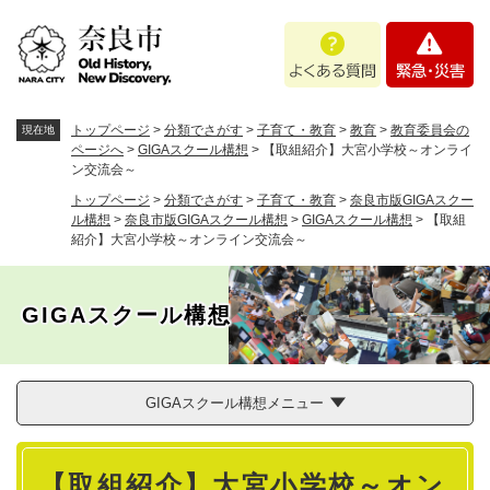
ペ
メニューを飛ばして本文へ
よ
緊
ー
く
急
ジ
あ
・
の
る
災
先
質
害
頭
トップページ
>
分類でさがす
>
子育て・教育
>
教育
>
教育委員会の
現在地
問
で
ページへ
>
GIGAスクール構想
>
【取組紹介】大宮小学校～オンライ
ン交流会～
す
。
トップページ
>
分類でさがす
>
子育て・教育
>
奈良市版GIGAスクー
ル構想
>
奈良市版GIGAスクール構想
>
GIGAスクール構想
>
【取組
紹介】大宮小学校～オンライン交流会～
GIGAスクール構想
GIGAスクール構想メニュー
本
【取組紹介】大宮小学校～オン
文